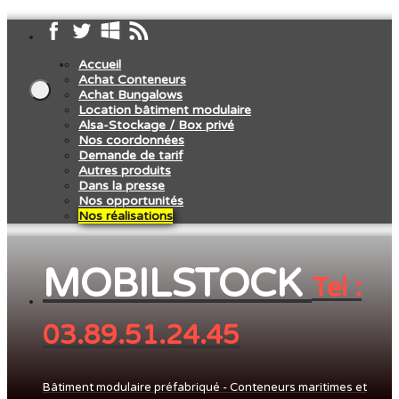
Accueil
Achat Conteneurs
Achat Bungalows
Location bâtiment modulaire
Alsa-Stockage / Box privé
Nos coordonnées
Demande de tarif
Autres produits
Dans la presse
Nos opportunités
Nos réalisations
MOBILSTOCK
Tel :
03.89.51.24.45
Bâtiment modulaire préfabriqué - Conteneurs maritimes et