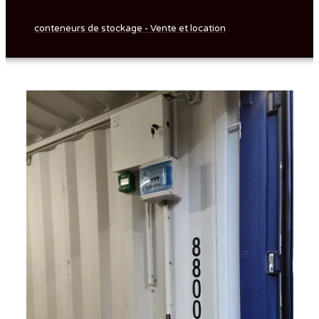
conteneurs de stockage - Vente et location