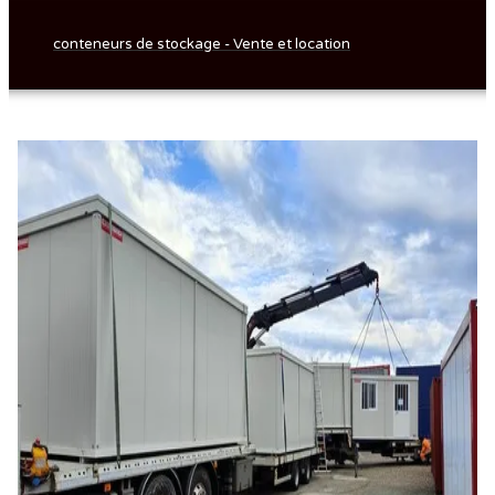
conteneurs de stockage - Vente et location