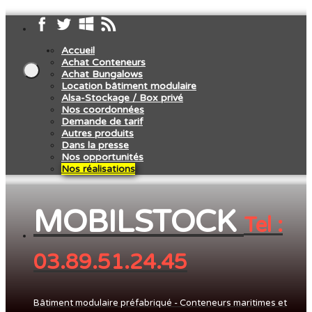
Accueil
Achat Conteneurs
Achat Bungalows
Location bâtiment modulaire
Alsa-Stockage / Box privé
Nos coordonnées
Demande de tarif
Autres produits
Dans la presse
Nos opportunités
Nos réalisations
MOBILSTOCK
Tel :
03.89.51.24.45
Bâtiment modulaire préfabriqué - Conteneurs maritimes et