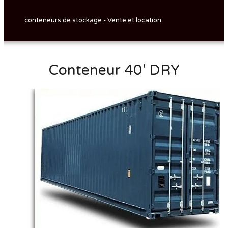
conteneurs de stockage - Vente et location
Conteneur 40' DRY