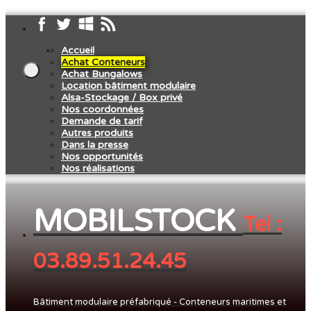
Accueil
Achat Conteneurs
Achat Bungalows
Location bâtiment modulaire
Alsa-Stockage / Box privé
Nos coordonnées
Demande de tarif
Autres produits
Dans la presse
Nos opportunités
Nos réalisations
MOBILSTOCK
Tel :
03.89.51.24.45
Bâtiment modulaire préfabriqué - Conteneurs maritimes et